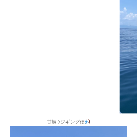
甘鯛→ジギング便