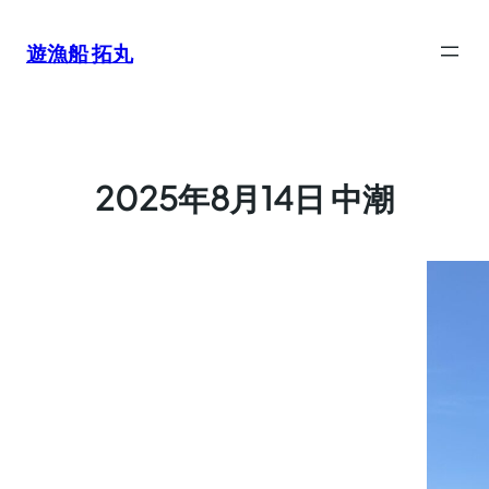
内
容
遊漁船 拓丸
を
ス
キ
ッ
プ
2025年8月14日 中潮