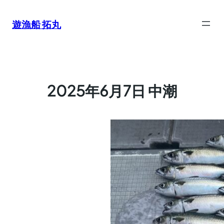
内
容
遊漁船 拓丸
を
ス
キ
ッ
プ
2025年6月7日 中潮