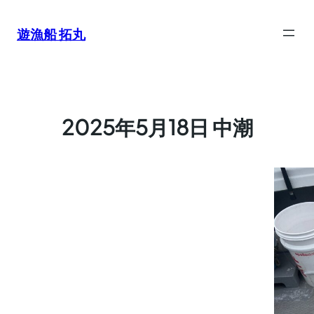
内
容
遊漁船 拓丸
を
ス
キ
ッ
プ
2025年5月18日 中潮