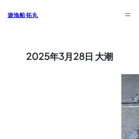
内
容
遊漁船 拓丸
を
ス
キ
ッ
プ
2025年3月28日 大潮