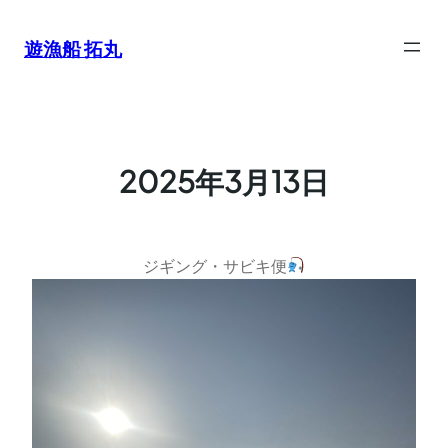
内
容
遊漁船 拓丸
を
ス
キ
ッ
プ
2025年3月13日
ジギング・サビキ便