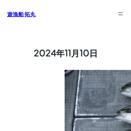
内
容
遊漁船 拓丸
を
ス
キ
ッ
プ
2024年11月10日