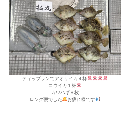
ティップランでアオリイカ４杯
コウイカ１杯
カワハギ８枚
ロング便でした
お疲れ様です