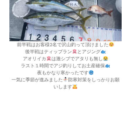
前半戦はお客様2名で沢山釣って頂けました
後半戦はティップラン
とアジング
アオリイカ
は激シブでアタリも無し
ラスト１時間でアジ釣りしてお土産確保
夜もかなり寒かったです
一気に季節が進みました
防寒対策をしっかりお願
いします