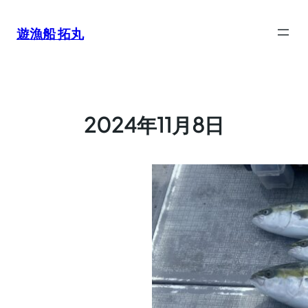
内
容
遊漁船 拓丸
を
ス
キ
ッ
プ
2024年11月8日