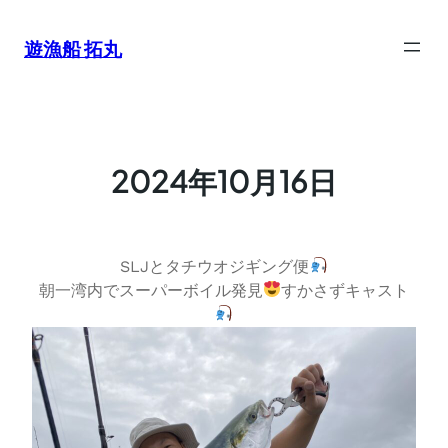
内
容
遊漁船 拓丸
を
ス
キ
ッ
プ
2024年10月16日
SLJとタチウオジギング便
朝一湾内でスーパーボイル発見
すかさずキャスト