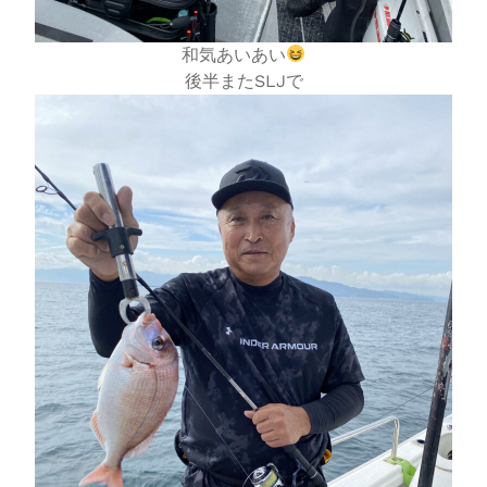
和気あいあい
後半またSLJで