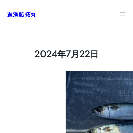
内
容
遊漁船 拓丸
を
ス
キ
ッ
プ
2024年7月22日