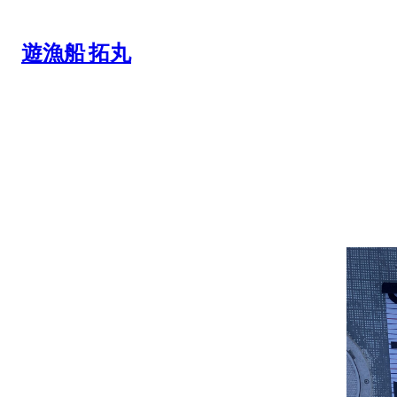
内
容
遊漁船 拓丸
を
ス
キ
ッ
プ