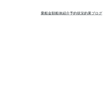
乗船金額
船体紹介
予約状況
釣果ブログ