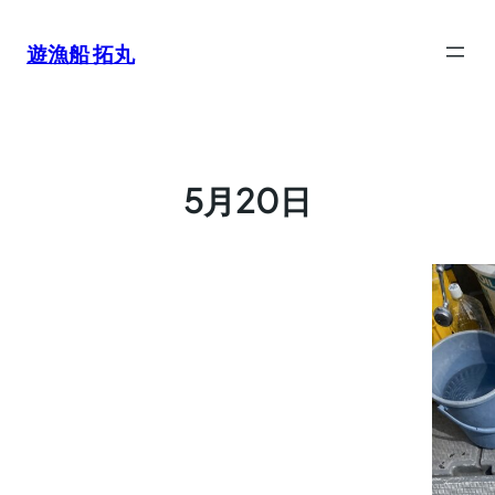
内
容
遊漁船 拓丸
を
ス
キ
ッ
プ
5月20日